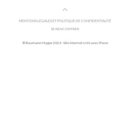
MENTIONS LÉGALES ET POLITIQUE DE CONFIDENTIALITÉ
SE RENCONTRER
© Baumann Huppe 2023 - Site internet créé avec
iPaoo