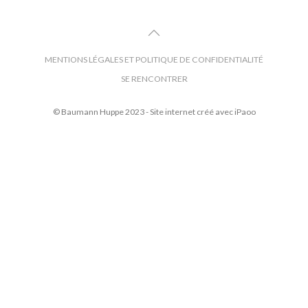
MENTIONS LÉGALES ET POLITIQUE DE CONFIDENTIALITÉ
SE RENCONTRER
© Baumann Huppe 2023 - Site internet créé avec
iPaoo